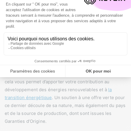
Le secteur renouvelable est actuellement en plein essor
et offre diverse avantages. L’énergie verte est avant tout
issue de sources inépuisables, propre et respectueuse
de l’environnement. En étant des énergies d’origine
renouvelable, elles émettent très peu, et ne produisent
aucun gaz à effet de serre.
Une souscription à une offre d’énergie verte est donc
une option gagnante et surtout responsable. En effet,
cela vous permet d’apporter votre contribution au
développement des énergies renouvelables et à
la
transition énergétique
. Un soutien à une offre verte pour
ce dernier découle de sa nature, mais également du pays
et de la source de production, dont sont issues les
Garanties d’Origine.